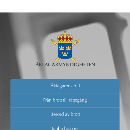
Åklagarens roll
Från brott till rättegång
Berörd av brott
Jobba hos oss