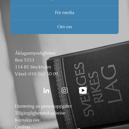
För media
Om oss
Åklagarmyndigheten
Box 5553
114 85 Stockholm
Växel:
010-562 50 00
Hantering av personuppgifter
Tillgänglighetsredogörelse
Kontakta oss
Ordlista