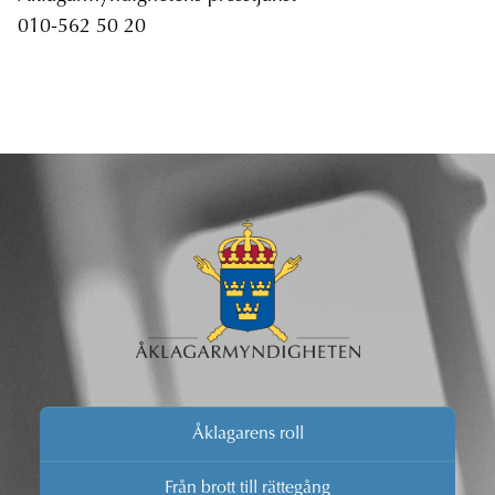
010-562 50 20
Åklagarens roll
Från brott till rättegång