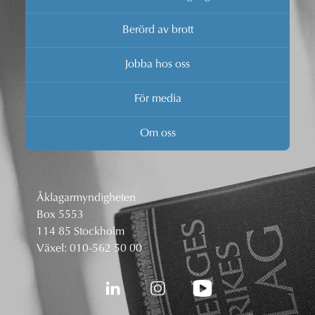
Berörd av brott
Jobba hos oss
För media
Om oss
Åklagarmyndigheten
Box 5553
114 85 Stockholm
Växel:
010-562 50 00