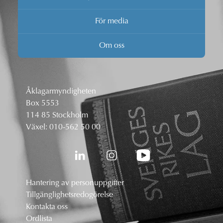
För media
Om oss
Åklagarmyndigheten
Box 5553
114 85 Stockholm
Växel:
010-562 50 00
Hantering av personuppgifter
Tillgänglighetsredogörelse
Kontakta oss
Ordlista