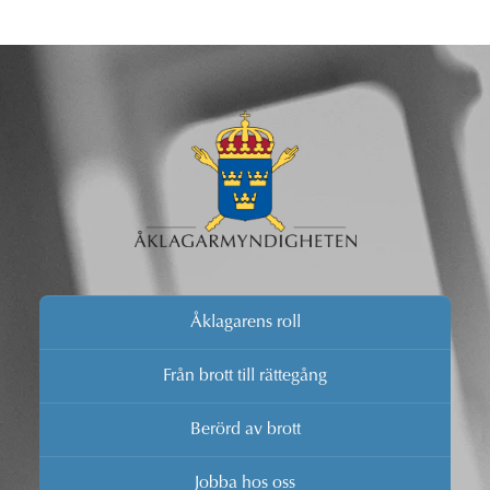
Åklagarens roll
Från brott till rättegång
Berörd av brott
Jobba hos oss