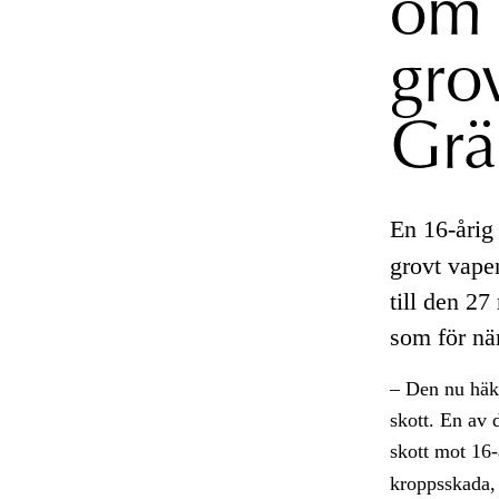
om 
gro
Grä
En 16-årig 
grovt vapen
till den 2
som för nä
– Den nu häkt
skott. En av 
skott mot 16
kroppsskada, 