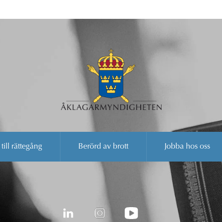
 till rättegång
Berörd av brott
Jobba hos oss