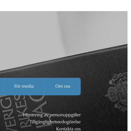
För media
Om oss
Hantering av personuppgifter
Tillgänglighetsredogörelse
Kontakta oss