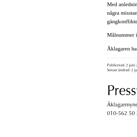
Med anledning
några misstan
gängkonflikte
Målnummer i
Åklagaren har
Publicerad: 2 juni
Senast ändrad: 2 j
Press
Åklagarmyndi
010-562 50