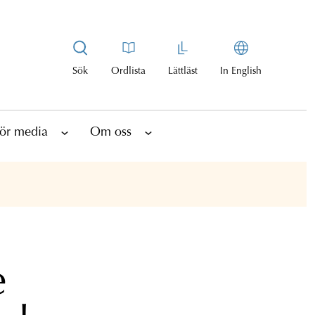
Sök
Ordlista
Lättläst
In English
ör media
Om oss
e