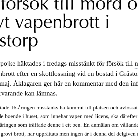
försök till mord 
vt vapenbrott i
storp
pojke häktades i fredags misstänkt för försök till
brott efter en skottlossning vid en bostad i Grästo
7 maj. Åklagaren ger här en kommentar med den in
rvarande kan lämnas.
ade 16-åringen misstänks ha kommit till platsen och avlossat e
de boende i huset, som innehar vapen med licens, ska därefter
-åringen som träffade denne i ett ben. En anmälan om
vålland
grovt brott, har upprättats men ingen är i denna del delgiven