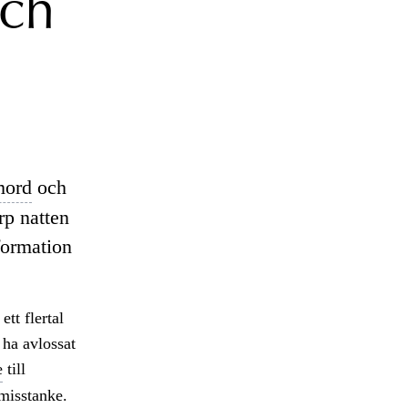
och
mord
och
rp natten
formation
tt flertal
 ha avlossat
e
till
 misstanke.