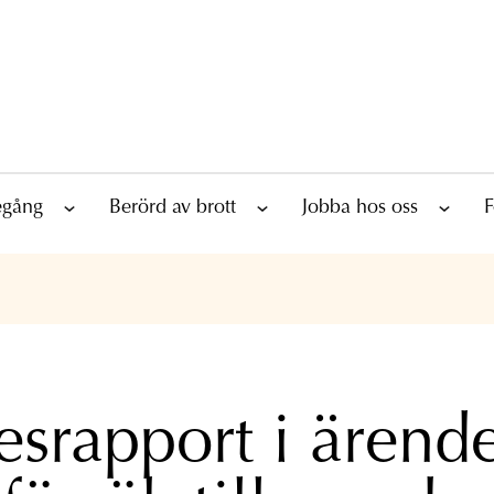
tegång
Berörd av brott
Jobba hos oss
F
esrapport i ärend