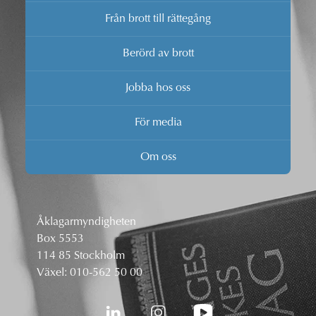
Från brott till rättegång
Berörd av brott
Jobba hos oss
För media
Om oss
Åklagarmyndigheten
Box 5553
114 85 Stockholm
Växel:
010-562 50 00