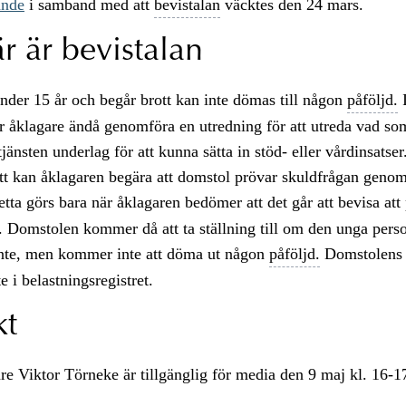
ande
i samband med att
bevistalan
väcktes den 24 mars.
r är bevistalan
der 15 år och begår brott kan inte dömas till någon
påföljd.
I
er åklagare ändå genomföra en utredning för att utreda vad so
jänsten underlag för att kunna sätta in stöd- eller vårdinsatser
ott kan åklagaren begära att domstol prövar skuldfrågan genom
tta görs bara när åklagaren bedömer att det går att bevisa att
t. Domstolen kommer då att ta ställning till om den unga pers
 inte, men kommer inte att döma ut någon
påföljd.
Domstolens 
te i belastningsregistret.
kt
re Viktor Törneke är tillgänglig för media den 9 maj kl. 16-