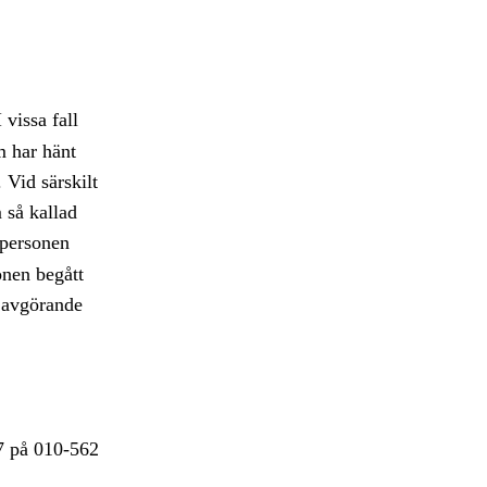
 vissa fall
m har hänt
. Vid särskilt
 så kallad
 personen
onen begått
avgörande
17 på 010-562