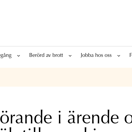
tegång
Berörd av brott
Jobba hos oss
F
örande i ärende 