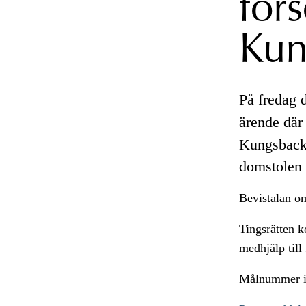
förs
Kun
På fredag 
ärende där
Kungsbacka
domstolen 
Bevistalan om
Tingsrätten 
medhjälp
till
Målnummer i