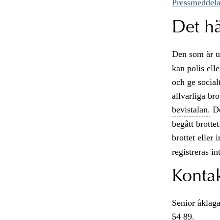
Pressmeddel
Det hä
Den som är un
kan polis ell
och ge socialt
allvarliga br
bevistalan.
De
begått brotte
brottet eller
registreras in
Konta
Senior åklaga
54 89.