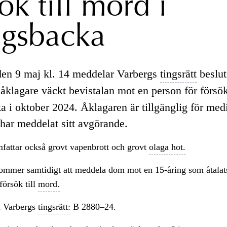
ök till mord i
gsbacka
den 9 maj kl. 14 meddelar Varbergs
tingsrätt
beslut 
 åklagare väckt
bevistalan
mot en person för försök
 i oktober 2024. Åklagaren är tillgänglig för med
har meddelat sitt avgörande.
fattar också grovt vapenbrott och grovt
olaga hot.
kommer samtidigt att meddela dom mot en 15-åring som åtalat
 försök till
mord.
 Varbergs
tingsrätt:
B 2880–24.