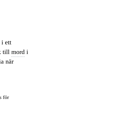
i ett
 till
mord
i
ia när
s för