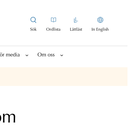
Sök
Ordlista
Lättläst
In English
ör media
Om oss
om