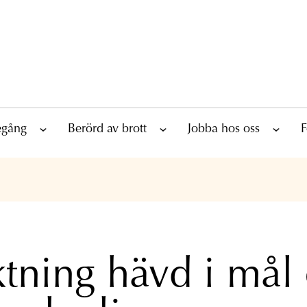
tegång
Berörd av brott
Jobba hos oss
F
tning hävd i mål