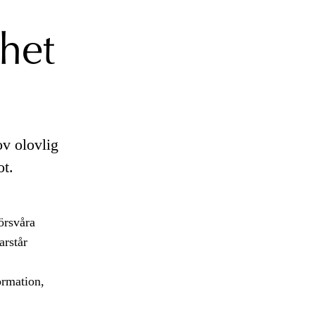
het
ov olovlig
ot.
örsvåra
arstår
ormation,