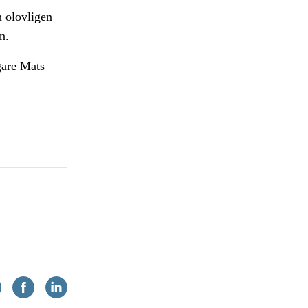
n olovligen
n.
gare Mats