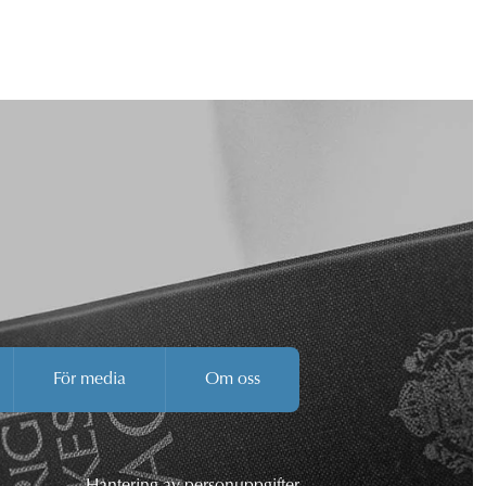
För media
Om oss