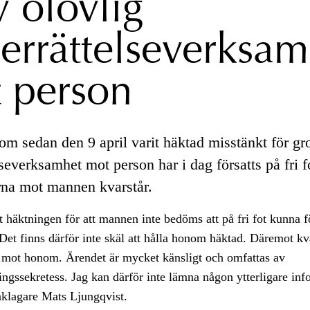
v olovlig
errättelseverksam
 person
m sedan den 9 april varit häktad misstänkt för gr
severksamhet mot person har i dag försatts på fri f
na mot mannen kvarstår.
t häktningen för att mannen inte bedöms att på fri fot kunna f
Det finns därför inte skäl att hålla honom häktad. Däremot kv
 mot honom. Ärendet är mycket känsligt och omfattas av
ngssekretess. Jag kan därför inte lämna någon ytterligare inf
åklagare Mats Ljungqvist.