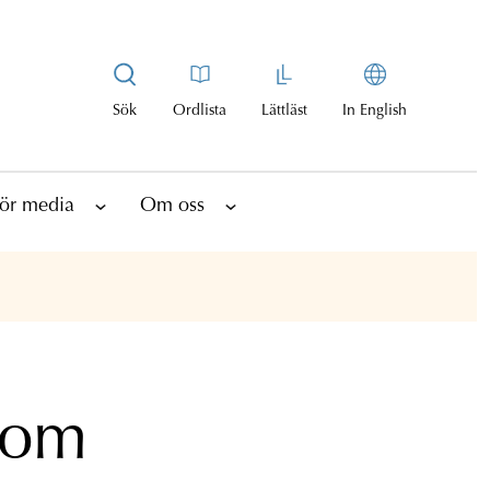
Sök
Ordlista
Lättläst
In English
ör media
Om oss
 om