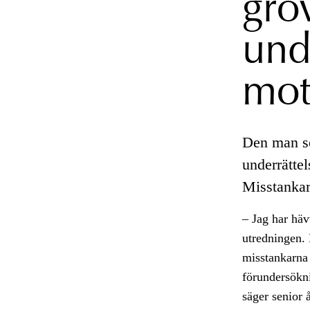
gro
und
mot
Den man so
underrättel
Misstankar
– Jag har häv
utredningen. 
misstankarna
förundersökni
säger senior 