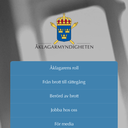
Åklagarens roll
Från brott till rättegång
Berörd av brott
Jobba hos oss
För media