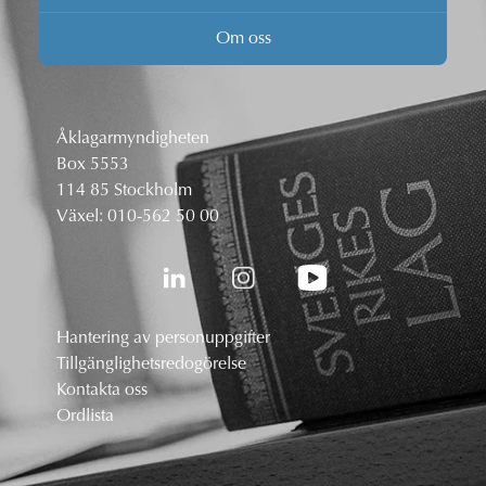
Om oss
Åklagarmyndigheten
Box 5553
114 85 Stockholm
Växel:
010-562 50 00
Hantering av personuppgifter
Tillgänglighetsredogörelse
Kontakta oss
Ordlista