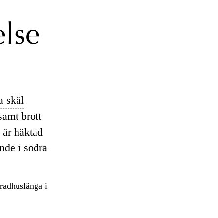
else
a skäl
amt brott
 är häktad
nde i södra
 radhuslänga i