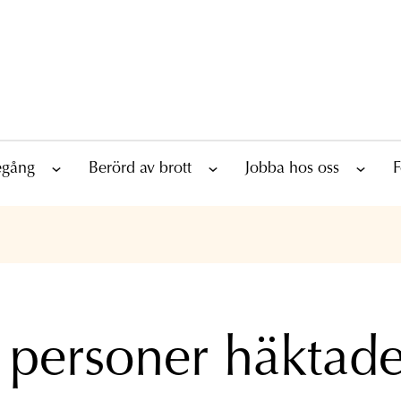
tegång
Berörd av brott
Jobba hos oss
F
 personer häktade