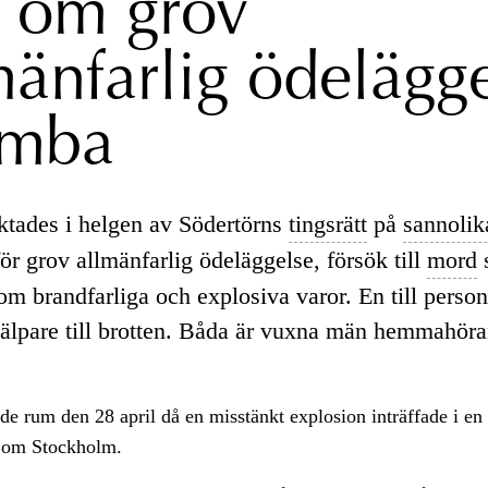
 om grov
mänfarlig ödelägg
umba
tades i helgen av Södertörns
tingsrätt
på
sannolik
ör grov allmänfarlig ödeläggelse, försök till
mord
s
om brandfarliga och explosiva varor. En till person
lpare till brotten. Båda är vuxna män hemmahöra
e rum den 28 april då en misstänkt explosion inträffade i en
 om Stockholm.