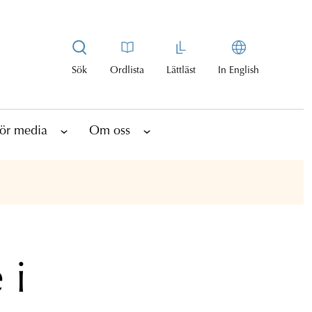
Sök
Ordlista
Lättläst
In English
ör media
Om oss
 i