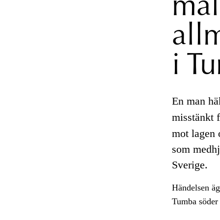
mål
all
i T
En man häk
misstänkt f
mot lagen 
som medhjä
Sverige.
Händelsen ägd
Tumba söder