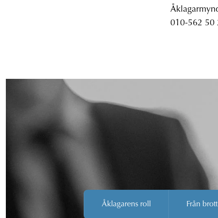
Åklagarmyndi
010-562 50
Åklagarens roll
Från brott