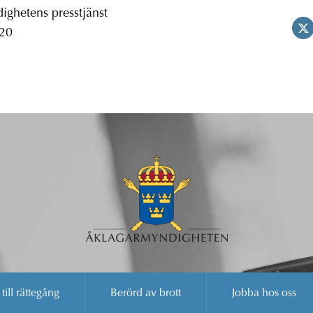
ghetens presstjänst
 20
 till rättegång
Berörd av brott
Jobba hos oss