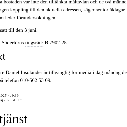
a bostaden var inte den tilltänkta måltavlan och de två männ
ngen koppling till den aktuella adressen, säger senior åklagar
om leder förundersökningen.
satt till den 3 juni.
 Södertörns
tingsrätt:
B 7902-25.
kt
re Daniel Insulander är tillgänglig för media i dag måndag de
på telefon 010-562 53 09.
2025 kl. 9.39
aj 2025 kl. 9.39
tjänst