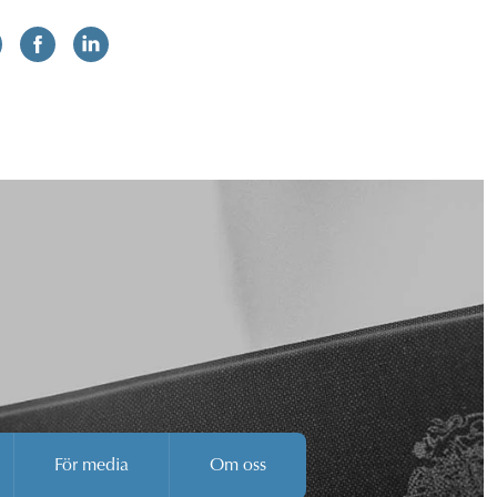
För media
Om oss