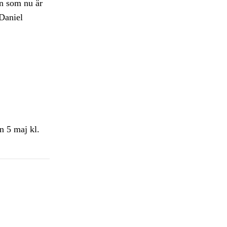
en som nu är
 Daniel
n 5 maj kl.