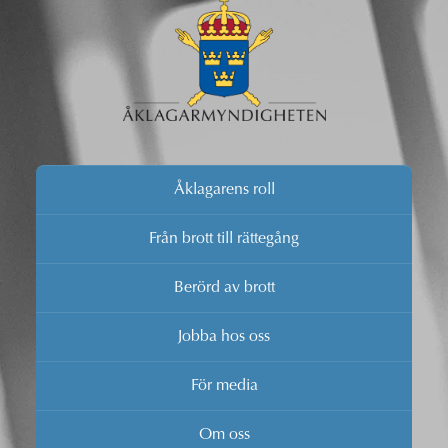
Åklagarens roll
Från brott till rättegång
Berörd av brott
Jobba hos oss
För media
Om oss