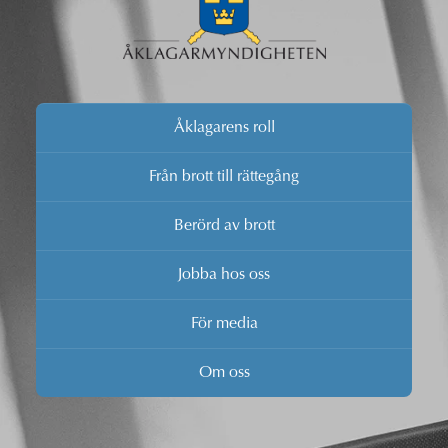
Åklagarens roll
Från brott till rättegång
Berörd av brott
Jobba hos oss
För media
Om oss