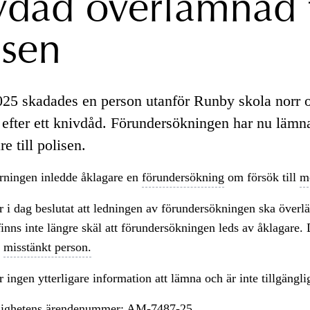
vdåd överlämnad t
isen
2025 skadades en person utanför Runby skola norr
efter ett knivdåd. Förundersökningen har nu lämn
re till polisen.
ärningen inledde åklagare en
förundersökning
om försök till
m
 i dag beslutat att ledningen av förundersökningen ska överlä
finns inte längre skäl att förundersökningen leds av åklagare. 
n
misstänkt person.
 ingen ytterligare information att lämna och är inte tillgängli
ighetens ärendenummer: AM-7487-25.