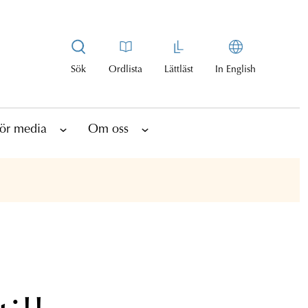
Sök
Ordlista
Lättläst
In English
ör media
Om oss