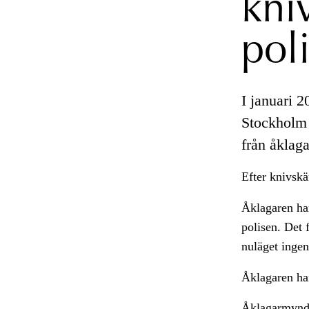
kni
pol
I januari 
Stockholm 
från åklaga
Efter knivsk
Åklagaren har
polisen. Det 
nuläget inge
Åklagaren har
Åklagarmynd