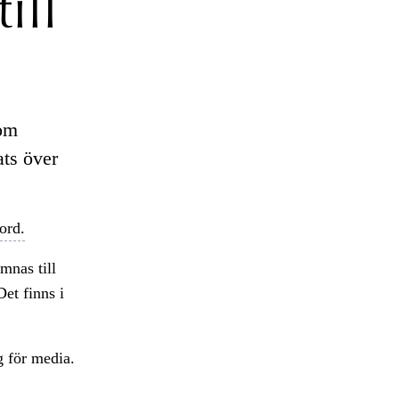
ill
 om
ats över
ord.
mnas till
Det finns i
g för media.