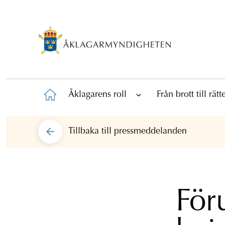
Åklagarens roll
Från brott till rät
Tillbaka till
pressmeddelanden
För