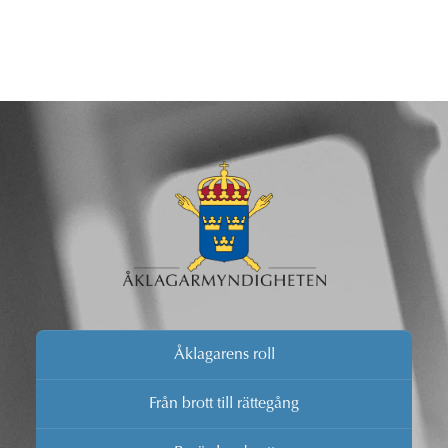
Åklagarens roll
Från brott till rättegång