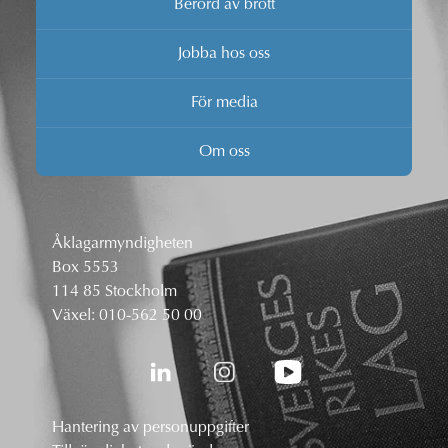
Berörd av brott
Jobba hos oss
För media
Om oss
Åklagarmyndigheten
Box 5553
114 85 Stockholm
Växel:
010-562 50 00
Hantering av personuppgifter