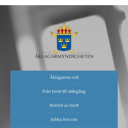
Åklagarens roll
Från brott till rättegång
Berörd av brott
Jobba hos oss