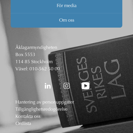
För media
Om oss
Åklagarmyndigheten
Box 5553
114 85 Stockholm
Växel:
010-562 50 00
Hantering av personuppgifter
Tillgänglighetsredogörelse
Kontakta oss
Ordlista