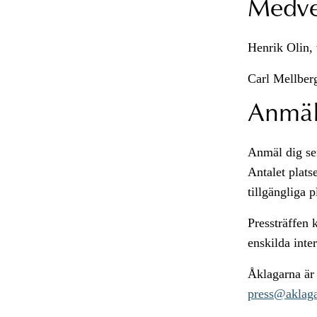
Medve
Henrik Olin, 
Carl Mellberg
Anmäl
Anmäl dig se
Antalet plats
tillgängliga p
Pressträffen 
enskilda inte
Åklagarna är o
press@aklaga