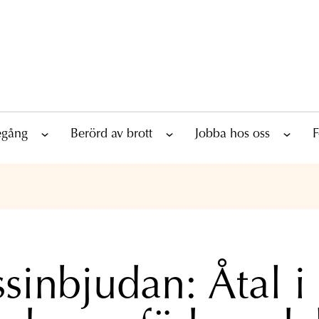
tegång
Berörd av brott
Jobba hos oss
F
ssinbjudan: Åtal i