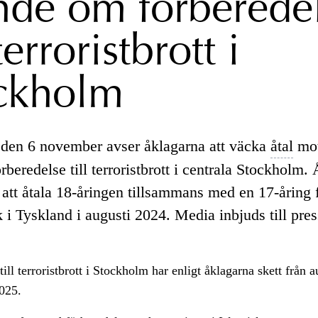
nde om förberede
 terroristbrott i
ckholm
 den 6 november avser åklagarna att väcka
åtal
mot
örberedelse till terroristbrott i centrala Stockholm.
att åtala 18-åringen tillsammans med en 17-åring f
i Tyskland i augusti 2024. Media inbjuds till pres
till terroristbrott i Stockholm har enligt åklagarna skett från 
2025.