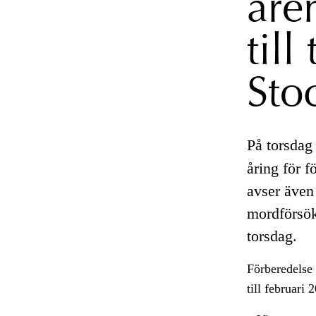
äre
till
Sto
På torsdag
åring för f
avser även 
mordförsök 
torsdag.
Förberedelse 
till februari 