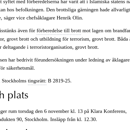
t syftet med förberedelserna har varit att i Islamiska statens 
ktan hos befolkningen. Den brottsliga gärningen hade allvarlig
, säger vice chefsåklagare Henrik Olin.
isstänks även för
förberedelse till brott
mot lagen om brandfar
or, grovt brott och utbildning för terrorism, grovt brott. Båda
 deltagande i terroristorganisation, grovt brott.
sen har bedrivit förundersökningen under ledning av åklagare
för säkerhetsmål.
 Stockholms
tingsrätt:
B 2819-25.
h plats
äger rum torsdag den 6 november kl. 13 på Klara Konferens,
dukten 90, Stockholm. Insläpp från kl. 12.30.