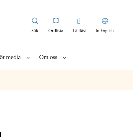
Sök
Ordlista
Lättläst
In English
ör media
Om oss