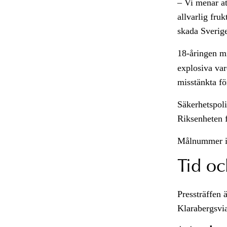
– Vi menar at
allvarlig fru
skada Sverige
18-åringen m
explosiva var
misstänkta för
Säkerhetspoli
Riksenheten 
Målnummer i
Tid oc
Pressträffen 
Klarabergsvia