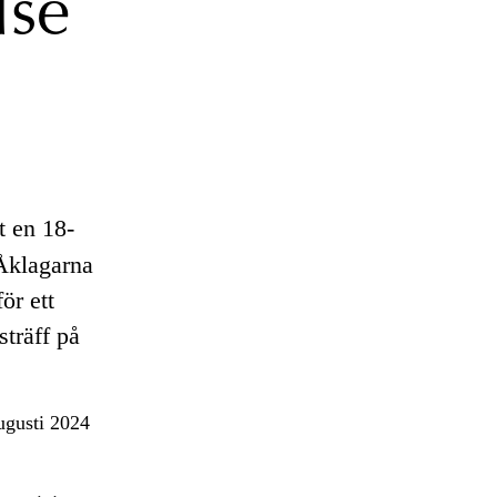
lse
 en 18-
 Åklagarna
ör ett
sträff på
augusti 2024