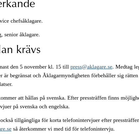
rkande
vice chefsåklagare.
, senior åklagare.
an krävs
nast den 5 november kl. 15 till
press@aklagare.se
. Medtag le
er är begränsat och Åklagarmyndigheten förbehåller sig rätten 
latser.
kommer att hållas på svenska. Efter pressträffen finns möjlighet
rvjuer på svenska och engelska.
ckså tillgängliga för korta telefonintervjuer efter pressträffen
re.se
så återkommer vi med tid för telefonintervju.