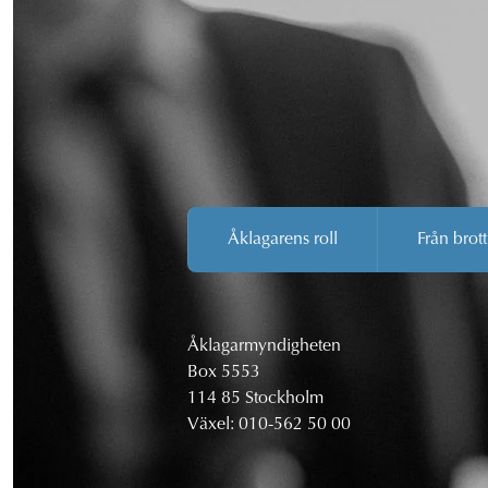
Åklagarens roll
Från brott
Åklagarmyndigheten
Box 5553
114 85 Stockholm
Växel:
010-562 50 00