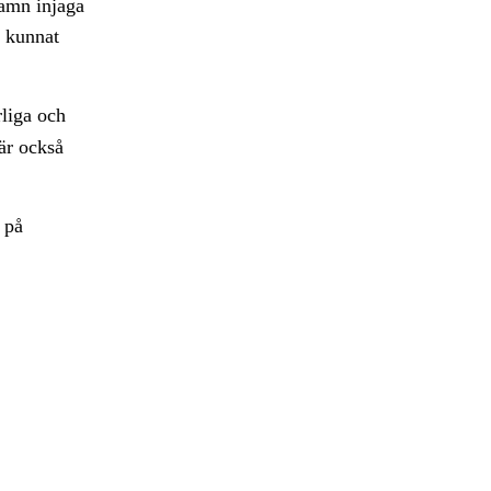
namn injaga
t kunnat
liga och
 är också
 på