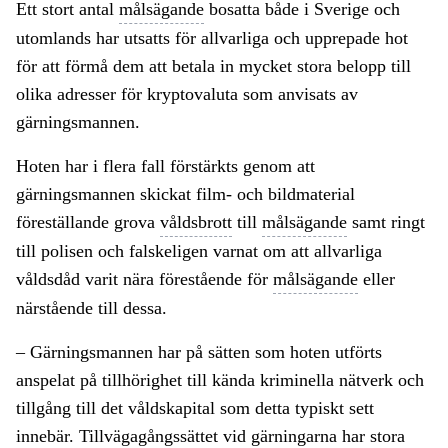
Ett stort antal
målsägande
bosatta både i Sverige och
utomlands har utsatts för allvarliga och upprepade hot
för att förmå dem att betala in mycket stora belopp till
olika adresser för kryptovaluta som anvisats av
gärningsmannen.
Hoten har i flera fall förstärkts genom att
gärningsmannen skickat film- och bildmaterial
föreställande grova
våldsbrott
till
målsägande
samt ringt
till polisen och falskeligen varnat om att allvarliga
våldsdåd varit nära förestående för
målsägande
eller
närstående till dessa.
– Gärningsmannen har på sätten som hoten utförts
anspelat på tillhörighet till kända kriminella nätverk och
tillgång till det våldskapital som detta typiskt sett
innebär. Tillvägagångssättet vid gärningarna har stora