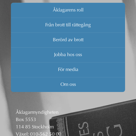
Åklagarens roll
Från brott till rättegång
Berörd av brott
Jobba hos oss
För media
Om oss
Åklagarmyndigheten
Box 5553
114 85 Stockholm
Växel:
010-562 50 00