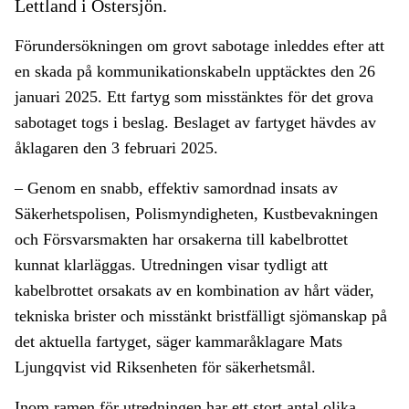
Lettland i Östersjön.
Förundersökningen om grovt sabotage inleddes efter att
en skada på kommunikationskabeln upptäcktes den 26
januari 2025. Ett fartyg som misstänktes för det grova
sabotaget togs i beslag. Beslaget av fartyget hävdes av
åklagaren den 3 februari 2025.
– Genom en snabb, effektiv samordnad insats av
Säkerhetspolisen, Polismyndigheten, Kustbevakningen
och Försvarsmakten har orsakerna till kabelbrottet
kunnat klarläggas. Utredningen visar tydligt att
kabelbrottet orsakats av en kombination av hårt väder,
tekniska brister och misstänkt bristfälligt sjömanskap på
det aktuella fartyget, säger kammaråklagare Mats
Ljungqvist vid Riksenheten för säkerhetsmål.
Inom ramen för utredningen har ett stort antal olika