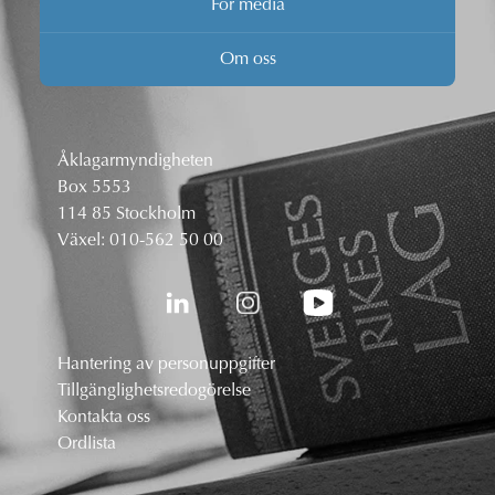
För media
Om oss
Åklagarmyndigheten
Box 5553
114 85 Stockholm
Växel:
010-562 50 00
Hantering av personuppgifter
Tillgänglighetsredogörelse
Kontakta oss
Ordlista