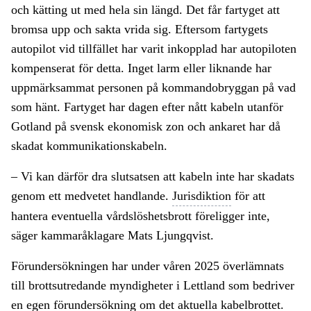
och kätting ut med hela sin längd. Det får fartyget att
bromsa upp och sakta vrida sig. Eftersom fartygets
autopilot vid tillfället har varit inkopplad har autopiloten
kompenserat för detta. Inget larm eller liknande har
uppmärksammat personen på kommandobryggan på vad
som hänt. Fartyget har dagen efter nått kabeln utanför
Gotland på svensk ekonomisk zon och ankaret har då
skadat kommunikationskabeln.
– Vi kan därför dra slutsatsen att kabeln inte har skadats
genom ett medvetet handlande.
Jurisdiktion
för att
hantera eventuella vårdslöshetsbrott föreligger inte,
säger kammaråklagare Mats Ljungqvist.
Förundersökningen har under våren 2025 överlämnats
till brottsutredande myndigheter i Lettland som bedriver
en egen
förundersökning
om det aktuella kabelbrottet.