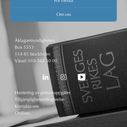
För media
Om oss
Åklagarmyndigheten
Box 5553
114 85 Stockholm
Växel:
010-562 50 00
Hantering av personuppgifter
Tillgänglighetsredogörelse
Kontakta oss
Ordlista