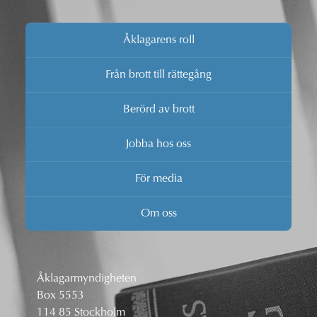
Åklagarens roll
Från brott till rättegång
Berörd av brott
Jobba hos oss
För media
Om oss
Åklagarmyndigheten
Box 5553
114 85 Stockholm