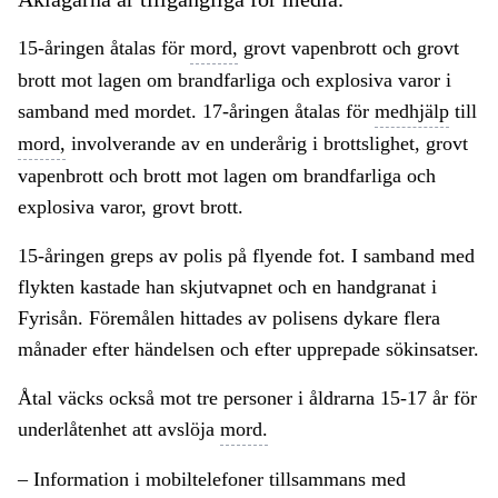
15-åringen åtalas för
mord,
grovt vapenbrott och grovt
brott mot lagen om brandfarliga och explosiva varor i
samband med mordet. 17-åringen åtalas för
medhjälp
till
mord,
involverande av en underårig i brottslighet, grovt
vapenbrott och brott mot lagen om brandfarliga och
explosiva varor, grovt brott.
15-åringen greps av polis på flyende fot. I samband med
flykten kastade han skjutvapnet och en handgranat i
Fyrisån. Föremålen hittades av polisens dykare flera
månader efter händelsen och efter upprepade sökinsatser.
Åtal väcks också mot tre personer i åldrarna 15-17 år för
underlåtenhet att avslöja
mord.
– Information i mobiltelefoner tillsammans med