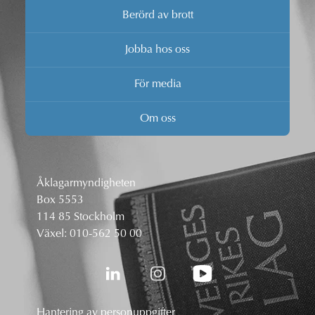
Berörd av brott
Jobba hos oss
För media
Om oss
Åklagarmyndigheten
Box 5553
114 85 Stockholm
Växel:
010-562 50 00
Hantering av personuppgifter