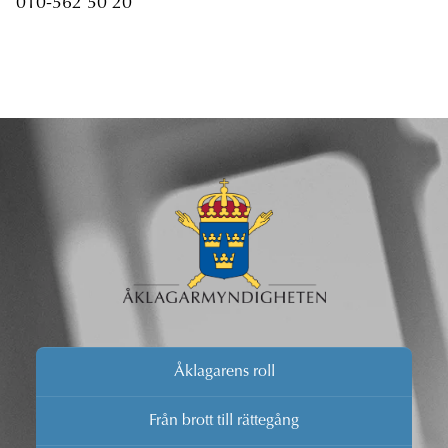
010-562 50 20
Åklagarens roll
Från brott till rättegång