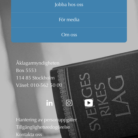
Jobba hos oss
För media
Om oss
Åklagarmyndigheten
Box 5553
114 85 Stockholm
Växel:
010-562 50 00
Hantering av personuppgifter
Tillgänglighetsredogörelse
Kontakta oss