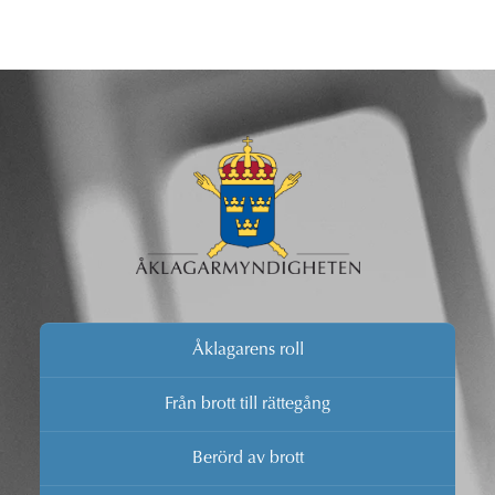
Åklagarens roll
Från brott till rättegång
Berörd av brott