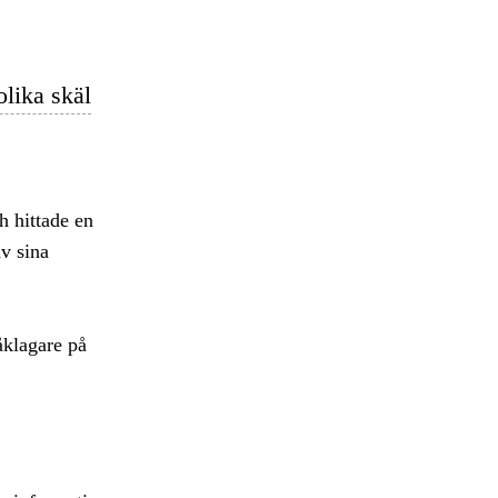
olika skäl
h hittade en
v sina
åklagare på