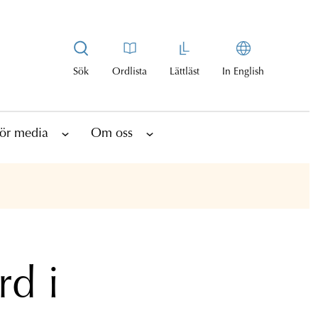
Sök
Ordlista
Lättläst
In English
ör media
Om oss
rd i