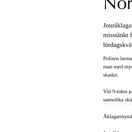
Nor
Jouråklaga
misstänkt 
lördagskvä
Polisen larma
man med myck
skador.
Vid 9-tiden 
sannolika skä
Åklagarmynd