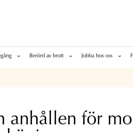
tegång
Berörd av brott
Jobba hos oss
F
 anhållen för mo