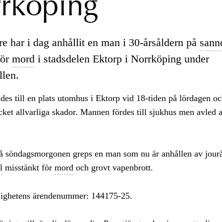
rköping
re har i dag anhållit en man i 30-årsåldern på
sann
för
mord
i stadsdelen Ektorp i Norrköping under
llen.
des till en plats utomhus i Ektorp vid 18-tiden på lördagen oc
et allvarliga skador. Mannen fördes till sjukhus men avled a
på söndagsmorgonen greps en man som nu är anhållen av jour
l
misstänkt för
mord
och grovt vapenbrott.
ighetens ärendenummer: 144175-25.