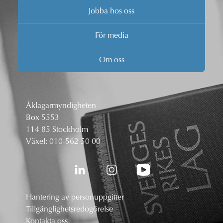
Jobba hos oss
För media
Om oss
Åklagarmyndigheten
Box 5553
114 85 Stockholm
Växel:
010-562 50 00
Hantering av personuppgifter
Tillgänglighetsredogörelse
Kontakta oss