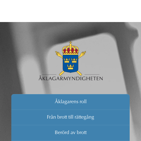
Åklagarens roll
Från brott till rättegång
Berörd av brott