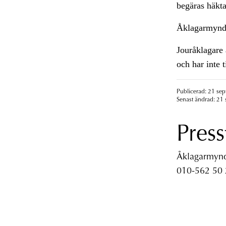
begäras häktad
Åklagarmynd
Jouråklagare 
och har inte t
Publicerad: 21 se
Senast ändrad: 21
Press
Åklagarmyndi
010-562 50