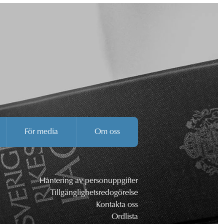
För media
Om oss
Hantering av personuppgifter
Tillgänglighetsredogörelse
Kontakta oss
Ordlista