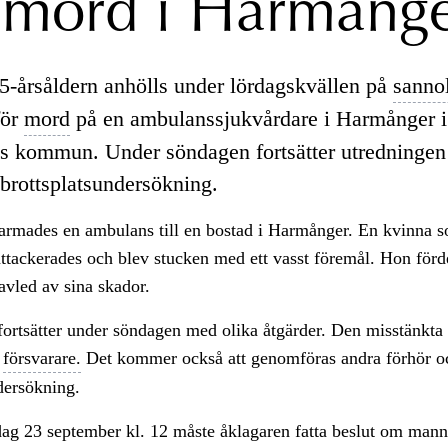
mord i Harmång
5-årsåldern anhölls under lördagskvällen på
sannol
för
mord
på en ambulanssjukvårdare i Harmånger i
s kommun. Under söndagen fortsätter utredninge
 brottsplatsundersökning.
larmades en ambulans till en bostad i Harmånger. En kvinna s
tackerades och blev stucken med ett vasst föremål. Hon förde
avled av sina skador.
fortsätter under söndagen med olika åtgärder. Den misstänkt
d
försvarare.
Det kommer också att genomföras andra förhör o
ndersökning.
dag 23 september kl. 12 måste åklagaren fatta beslut om man