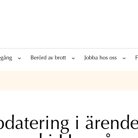
tegång
Berörd av brott
Jobba hos oss
F
datering i ärend