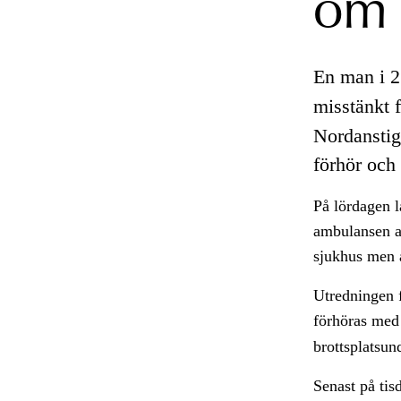
om 
En man i 2
misstänkt 
Nordanstig
förhör och
På lördagen 
ambulansen at
sjukhus men 
Utredningen 
förhöras me
brottsplatsu
Senast på tis