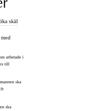
er
ika skäl
n med
om arbetade i
s till
a mannen ska
ch
nen ska