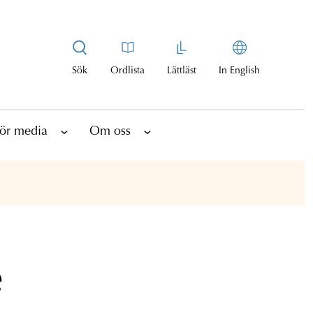
Sök
Ordlista
Lättläst
In English
ör media
Om oss
e