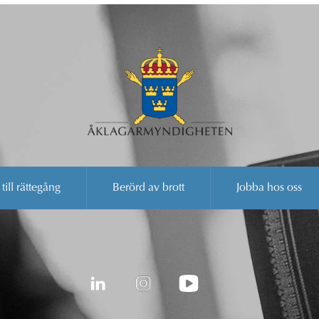
 till rättegång
Berörd av brott
Jobba hos oss