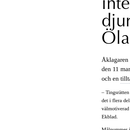
int
dju
Öla
Åklagaren h
den 11 mar
och en
till
– Tingsrätten
det i flera de
välmotiverad 
Ekblad.
Målnummer 