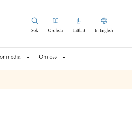
Sök
Ordlista
Lättläst
In English
ör media
Om oss