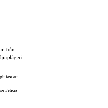
om från
djurplågeri
it fast att
re Felicia