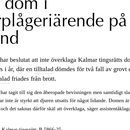
e dom i
rplågeriärende på
nd
ar beslutat att inte överklaga Kalmar tingsrätts d
s i år, där en
tilltalad
dömdes för två fall av grovt 
talad
friades från brott.
 har tagit till sig den åberopade bevisningen men samtidigt slag
lar inte är styrkt att djuren utsatts för något lidande. Domen är
och det saknas därför skäl att överklaga, säger assistentåklaga
i Kalmar
tingsrätt:
B 5866-25.