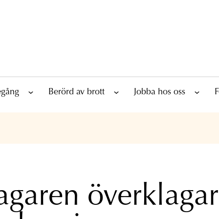
tegång
Berörd av brott
Jobba hos oss
F
agaren överklagar