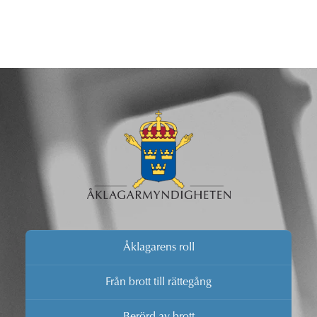
Åklagarens roll
Från brott till rättegång
Berörd av brott