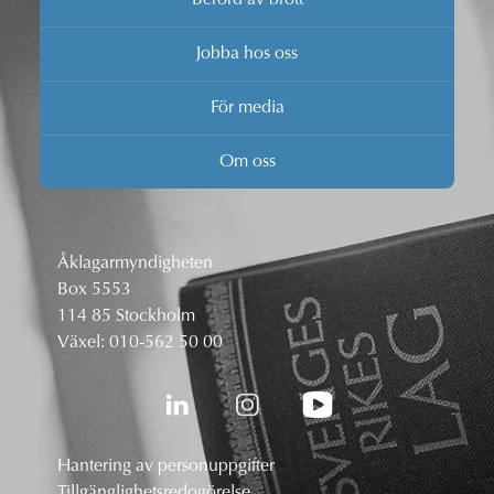
Jobba hos oss
För media
Om oss
Åklagarmyndigheten
Box 5553
114 85 Stockholm
Växel:
010-562 50 00
Hantering av personuppgifter
Tillgänglighetsredogörelse