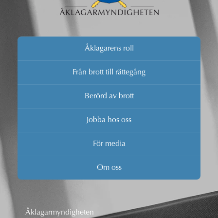
Åklagarens roll
Från brott till rättegång
Berörd av brott
Jobba hos oss
För media
Om oss
Åklagarmyndigheten