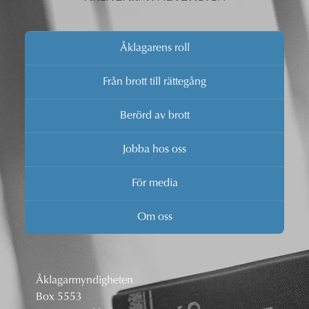
Åklagarens roll
Från brott till rättegång
Berörd av brott
Jobba hos oss
För media
Om oss
Åklagarmyndigheten
Box 5553