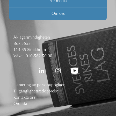
För media
Om oss
Åklagarmyndigheten
Box 5553
114 85 Stockholm
Växel:
010-562 50 00
Hantering av personuppgifter
Tillgänglighetsredogörelse
Kontakta oss
Ordlista