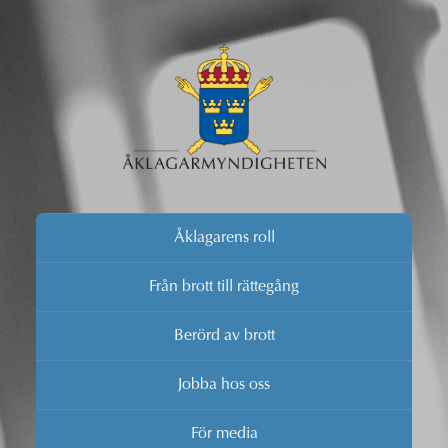
Åklagarens roll
Från brott till rättegång
Berörd av brott
Jobba hos oss
För media