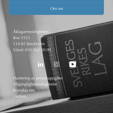
Om oss
Åklagarmyndigheten
Box 5553
114 85 Stockholm
Växel:
010-562 50 00
Hantering av personuppgifter
Tillgänglighetsredogörelse
Kontakta oss
Ordlista