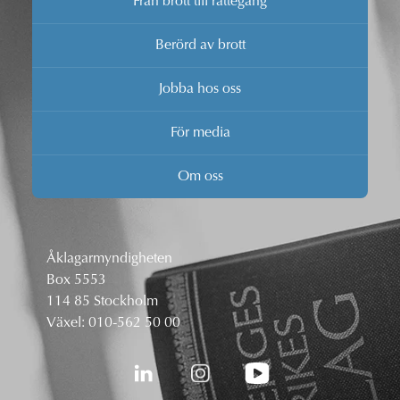
Från brott till rättegång
Berörd av brott
Jobba hos oss
För media
Om oss
Åklagarmyndigheten
Box 5553
114 85 Stockholm
Växel:
010-562 50 00