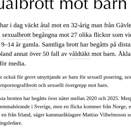
ualbrott mot barn
har i dag väckt
åtal
mot en 32-årig man från Gävle
d
sexualbrott
begångna mot 27 olika flickor som vid
 9–14 år gamla. Samtliga brott har begåtts på dist
bland annat över 50 fall av
våldtäkt
mot barn. Åkla
 för media.
 också för grovt utnyttjande av barn för sexuell posering, sex
rnpornografibrott
och sexuellt övergrepp mot barn.
ta brotten har begåtts över nätet mellan 2020 och 2025. Mer
 hemmahörande i Sverige, men en flicka kommer från Norge, e
en från Irland, säger kammaråklagare Mattias Vilhelmsson s
ingsledare.