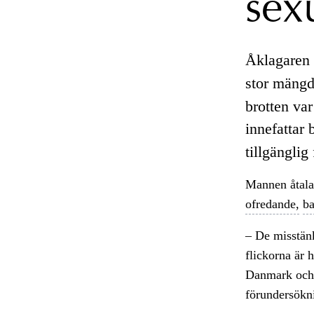
sex
Åklagaren 
stor mäng
brotten var
innefattar 
tillgänglig
Mannen åtalas
ofredande,
ba
– De misstänk
flickorna är
Danmark och 
förundersökn