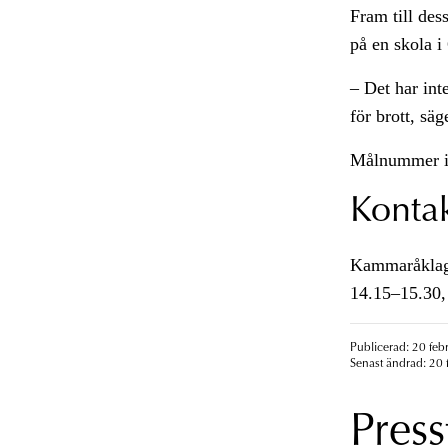
Fram till des
på en skola i
– Det har int
för brott, sä
Målnummer 
Konta
Kammaråklagar
14.15–15.30,
Publicerad: 20 feb
Senast ändrad: 20 
Press