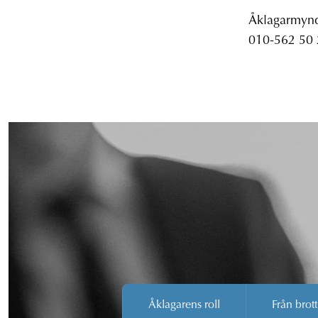
Åklagarmyndi
010-562 50
Åklagarens roll
Från brott