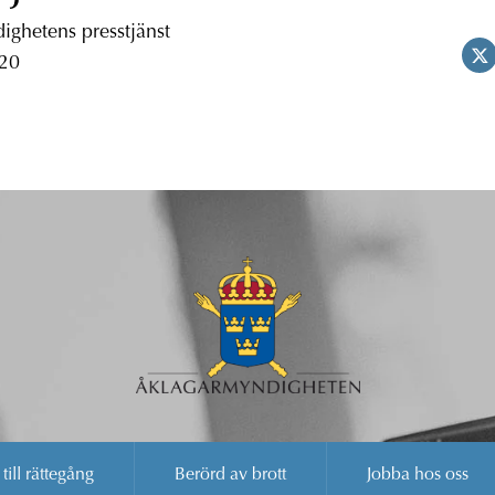
ghetens presstjänst
 20
 till rättegång
Berörd av brott
Jobba hos oss