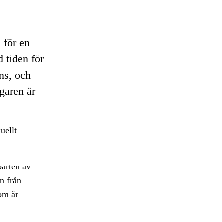
 för en
 tiden för
ans, och
garen är
uellt
parten av
n från
om är