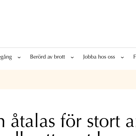
tegång
Berörd av brott
Jobba hos oss
F
 åtalas för stort a