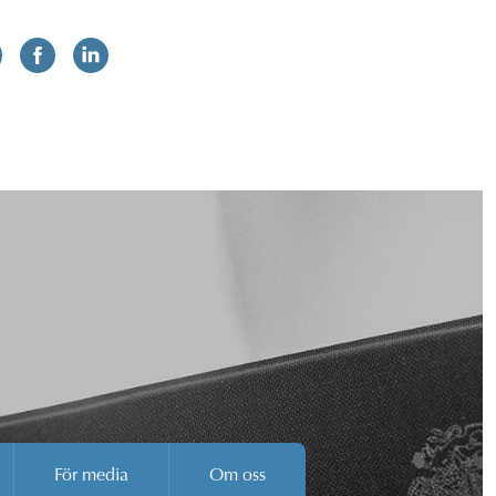
För media
Om oss