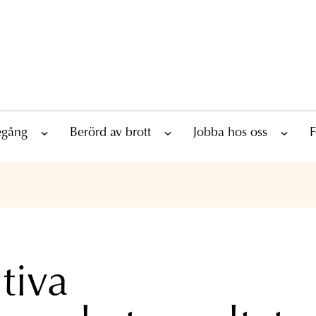
tegång
Berörd av brott
Jobba hos oss
F
tiva