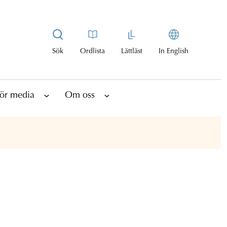
Sök
Ordlista
Lättläst
In English
ör media
Om oss