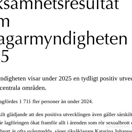
ksamhetsresultat
om
agarmyndigheten
25
digheten visar under 2025 en tydligt positiv utve
 centrala områden.
gfördes 1 711 fler personer än under 2024.
ilt glädjande att den positiva utvecklingen även gäller särskilt
där lagföringen ökat framför allt i ärenden som rör
sexualbrott
o
brott är ofta svårutredda, säger riksåklagare Katarina Johans