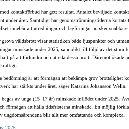
t med
kontaktförbud
har gett resultat. Antalet beviljade
kontak
t under året. Samtidigt har genomströmningstiderna kortats f
vilket innebär att utredningar och lagföringar nu sker snabbare 
er grova
våldsbrott
visar statistiken både ljuspunkter och utman
ningar minskade under 2025, sannolikt till följd av det stora 
 haft på att förhindra och utreda dessa brott. Däremot ökade a
kraftigt.
 bedömning är att förmågan att bekämpa grov brottslighet kop
tverk har stärkts under året, säger Katarina Johansson Welin.
m begås av unga (15–17 år) minskade inflödet under 2025. Äv
ch förmågan att hålla tidsfristerna minskade. En möjlig förklar
 av ungdomsärendena blir allt mer omfattande och komplexa.
ng 2025.