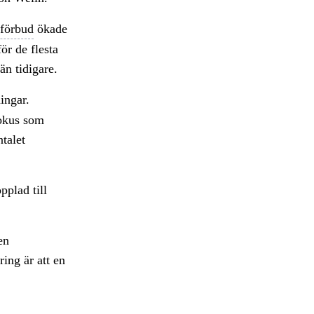
tförbud
ökade
ör de flesta
än tidigare.
ingar.
fokus som
ntalet
plad till
en
ing är att en