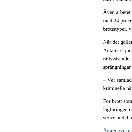
Även arbete
med 24 procen
brottstyper, 
När det gäll
Antalet skjut
rättsväsendet
sprängningar 
– Vår samlade
kriminella nä
För brott so
lagföringen o
större andel
Årsredovisni