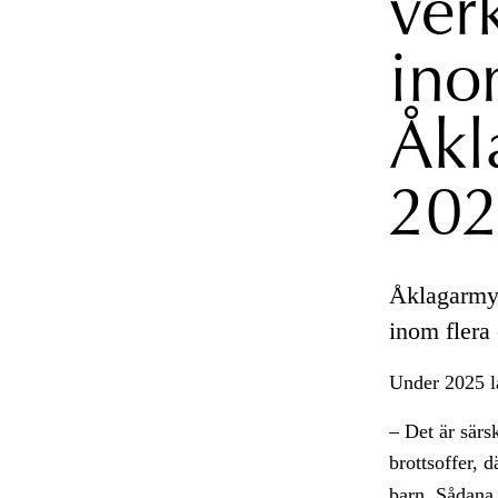
ver
in
Åkl
20
Åklagarmyn
inom flera
Under 2025 la
– Det är särsk
brottsoffer, 
barn. Sådana 