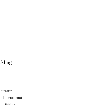
ckling
 utsatta
ch brott mot
son Welin.