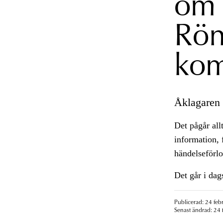
om 
Rön
ko
Åklagaren h
Det pågår all
information, f
händelseförl
Det går i dag
Publicerad: 24 feb
Senast ändrad: 24 