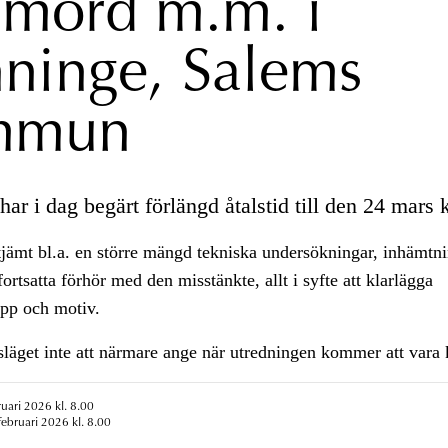
mord m.m. i
ninge, Salems
mmun
ar i dag begärt förlängd åtalstid till den 24 mars k
tjämt bl.a. en större mängd tekniska undersökningar, inhämtni
ortsatta förhör med den misstänkte, allt i syfte att klarlägga
opp och motiv.
släget inte att närmare ange när utredningen kommer att vara k
ruari 2026 kl. 8.00
februari 2026 kl. 8.00