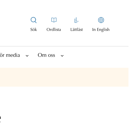
Sök
Ordlista
Lättläst
In English
ör media
Om oss
e