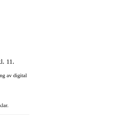
l. 11.
ng av digital
lar.