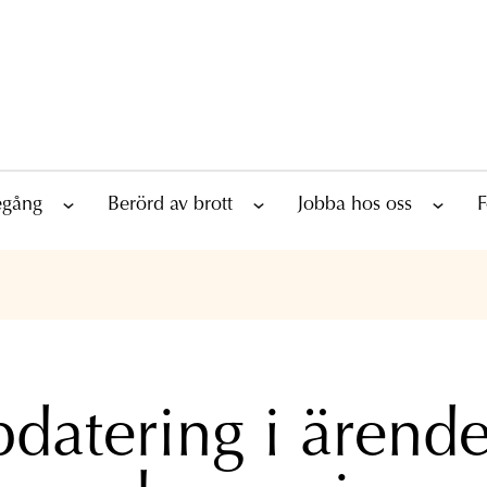
tegång
Berörd av brott
Jobba hos oss
F
datering i ärend