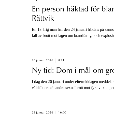
En person häktad för blan
Rättvik
En 18-årig man har den 24 januari häktats på sannoli
fall av brott mot lagen om brandfarliga och explosiv
26 januari 2026
8.11
Ny tid: Dom i mål om gro
I dag den 26 januari under eftermiddagen meddelar
våldtäkter och andra sexualbrott mot fyra vuxna per
omfattar även bedrägeribrott. Åklagaren är tillgäng
23 januari 2026
16.00