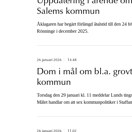
Uppdatering i ärende om
Salems kommun
Åklagaren har begärt förlängd åtalstid till den 24 f
Rönninge i december 2025.
26 januari 2026
14.48
Dom i mål om bl.a. grovt t
kommun
Torsdag den 29 januari kl. 11 meddelar Lunds tingsrä
Målet handlar om att sex kommunpolitiker i Staffanst
Enligt åtalet stred beslutet mot lagen där det står a
nyanlända för bosättning i kommunen.
26 januari 2026
11.02