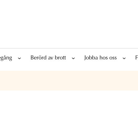
tegång
Berörd av brott
Jobba hos oss
F