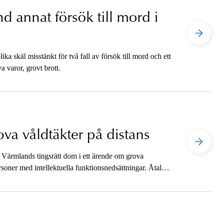
d annat försök till mord i
ka skäl misstänkt för två fall av försök till mord och ett
a varor, grovt brott.
va våldtäkter på distans
 Värmlands tingsrätt dom i ett ärende om grova
soner med intellektuella funktionsnedsättningar. Åtalet
lig för media när dom har meddelats.