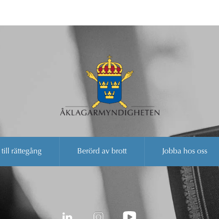
 till rättegång
Berörd av brott
Jobba hos oss