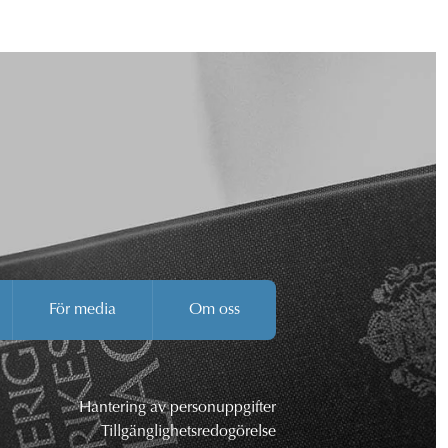
För media
Om oss
Hantering av personuppgifter
Tillgänglighetsredogörelse