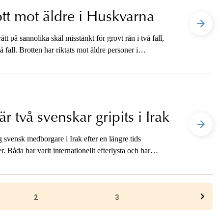
tt mot äldre i Huskvarna
t på sannolika skäl misstänkt för grovt rån i två fall,
vå fall. Brotten har riktats mot äldre personer i
 två svenskar gripits i Irak
 svensk medborgare i Irak efter en längre tids
Båda har varit internationellt efterlysta och har
i sin utevaro misstänkta för delaktighet i ett flertal
2
3