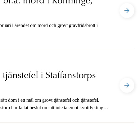
 bl.a. mord i Rönninge,
ebruari i ärendet om mord och grovt gravfridsbrott i
jänstefel i Staffanstorps
tt dom i ett mål om grovt tjänstefel och tjänstefel.
orp har fattat beslut om att inte ta emot kvotflyktingar.
tt en kommun är skyldig att efter anvisning ta emot