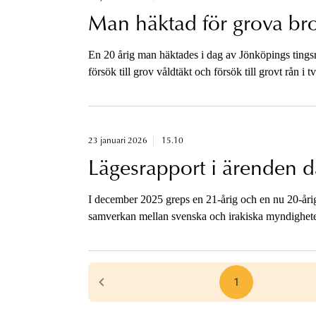
Man häktad för grova bro
En 20 årig man häktades i dag av Jönköpings tingsrät
försök till grov våldtäkt och försök till grovt rån i t
Huskvarna.
23 januari 2026
15.10
Lägesrapport i ärenden där
I december 2025 greps en 21-årig och en nu 20-årig
samverkan mellan svenska och irakiska myndigheter. 
begärts utlämnade till Sverige eftersom de är häktade 
grova våldsbrott.
1