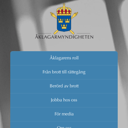
Åklagarens roll
Från brott till rättegång
Berörd av brott
Jobba hos oss
För media