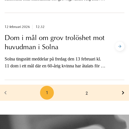
grovt tagande av muta.
12 februari 2026
12.32
Dom i mål om grov trolöshet mot
huvudman i Solna
Solna tingsrätt meddelar på fredag den 13 februari kl.
11 dom i ett mål där en 60-årig kvinna har åtalats för att
ha fört över sammanlagt cirka 18,3 miljoner kronor från
Solna kommun till egna bankkonton. Kvinnan hade
tidigare en anställning som finanssekreterare hos Solna
1
kommun där hon hade i uppgift att hantera kommunens
2
ekonomi.