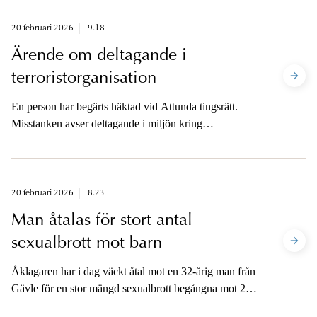
20 februari 2026
9.18
Ärende om deltagande i
terroristorganisation
En person har begärts häktad vid Attunda tingsrätt.
Misstanken avser deltagande i miljön kring
våldsbejakande högerextremism.
20 februari 2026
8.23
Man åtalas för stort antal
sexualbrott mot barn
Åklagaren har i dag väckt åtal mot en 32-årig man från
Gävle för en stor mängd sexualbrott begångna mot 27
olika flickor som vid tiden för brotten var 9–14 år