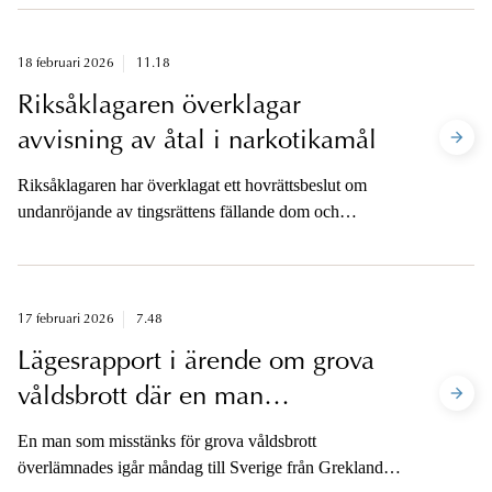
gamla. Samtliga brott har begåtts på distans, och
innefattar bland annat över 50 fall av våldtäkt mot barn.
Åklagaren är tillgänglig för media.
18 februari 2026
11.18
Riksåklagaren överklagar
avvisning av åtal i narkotikamål
Riksåklagaren har överklagat ett hovrättsbeslut om
undanröjande av tingsrättens fällande dom och
avvisning av åtalet. RÅ anser, till skillnad från
hovrätten, att en tidigare lagföring för narkotikabruk
inte är ett hinder mot åtal för narkotikainnehav.
17 februari 2026
7.48
Lägesrapport i ärende om grova
våldsbrott där en man
överlämnats från Grekland
En man som misstänks för grova våldsbrott
överlämnades igår måndag till Sverige från Grekland.