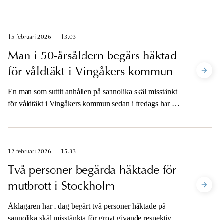
Mannen har tidigare häktats i utevaro och åklagare har
anmält till Södertörns tingsrätt att han finns tillgänglig
för häktningsförhandling.
15 februari 2026
13.03
Man i 50-årsåldern begärs häktad
för våldtäkt i Vingåkers kommun
En man som suttit anhållen på sannolika skäl misstänkt
för våldtäkt i Vingåkers kommun sedan i fredags har i
dag söndag begärts häktad av åklagare. Åklagaren
kommer att vara tillgänglig för media på telefon efter att
häktningsförhandlingen mot mannen hållits i
Nyköpings tingsrätt måndag eftermiddag.
12 februari 2026
15.33
Två personer begärda häktade för
mutbrott i Stockholm
Åklagaren har i dag begärt två personer häktade på
sannolika skäl misstänkta för grovt givande respektive