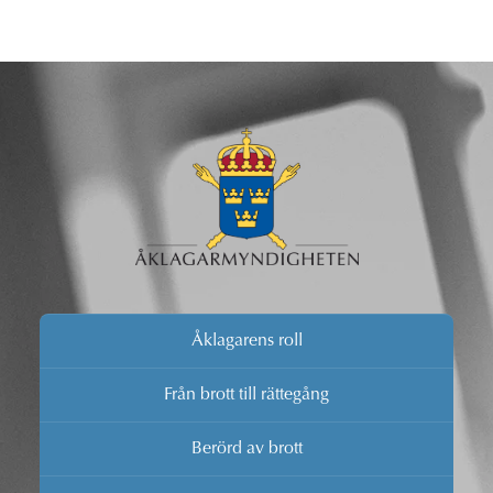
Åklagarens roll
Från brott till rättegång
Berörd av brott