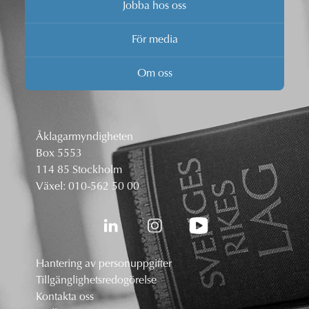
Jobba hos oss
För media
Om oss
Åklagarmyndigheten
Box 5553
114 85 Stockholm
Växel:
010-562 50 00
Hantering av personuppgifter
Tillgänglighetsredogörelse
Kontakta oss