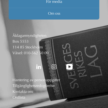
För media
Om oss
Åklagarmyndigheten
Box 5553
114 85 Stockholm
Växel:
010-562 50 00
Hantering av personuppgifter
Tillgänglighetsredogörelse
Kontakta oss
Ordlista