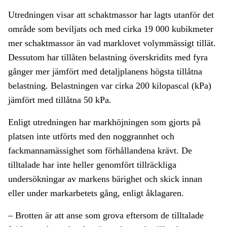
Utredningen visar att schaktmassor har lagts utanför det
område som beviljats och med cirka 19 000 kubikmeter
mer schaktmassor än vad marklovet volymmässigt tillät.
Dessutom har tillåten belastning överskridits med fyra
gånger mer jämfört med detaljplanens högsta tillåtna
belastning. Belastningen var cirka 200 kilopascal (kPa)
jämfört med tillåtna 50 kPa.
Enligt utredningen har markhöjningen som gjorts på
platsen inte utförts med den noggrannhet och
fackmannamässighet som förhållandena krävt. De
tilltalade har inte heller genomfört tillräckliga
undersökningar av markens bärighet och skick innan
eller under markarbetets gång, enligt åklagaren.
– Brotten är att anse som grova eftersom de tilltalade