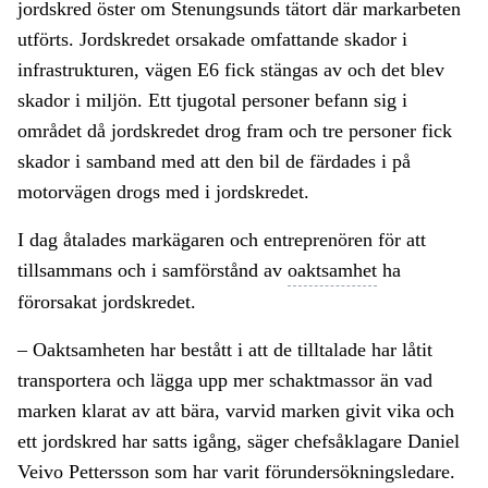
jordskred öster om Stenungsunds tätort där markarbeten
utförts. Jordskredet orsakade omfattande skador i
infrastrukturen, vägen E6 fick stängas av och det blev
skador i miljön. Ett tjugotal personer befann sig i
området då jordskredet drog fram och tre personer fick
skador i samband med att den bil de färdades i på
motorvägen drogs med i jordskredet.
I dag åtalades markägaren och entreprenören för att
tillsammans och i samförstånd av
oaktsamhet
ha
förorsakat jordskredet.
– Oaktsamheten har bestått i att de tilltalade har låtit
transportera och lägga upp mer schaktmassor än vad
marken klarat av att bära, varvid marken givit vika och
ett jordskred har satts igång, säger chefsåklagare Daniel
Veivo Pettersson som har varit förundersökningsledare.