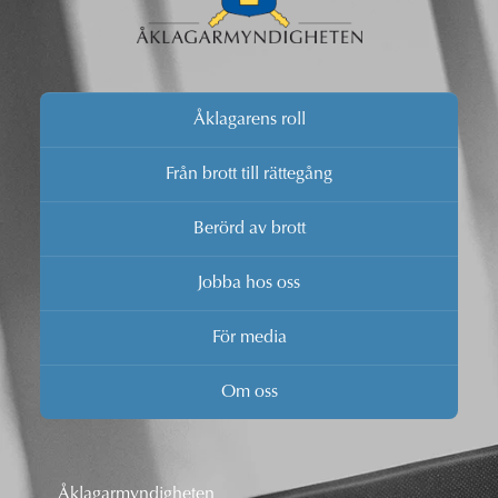
Åklagarens roll
Från brott till rättegång
Berörd av brott
Jobba hos oss
För media
Om oss
Åklagarmyndigheten