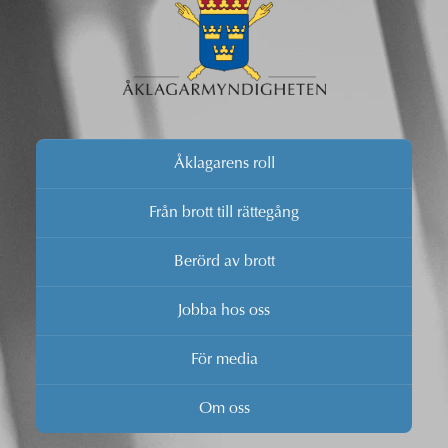
Åklagarens roll
Från brott till rättegång
Berörd av brott
Jobba hos oss
För media
Om oss