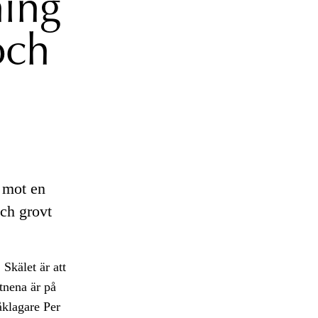
ning
och
n mot en
och grovt
 Skälet är att
ttnena är på
åklagare Per