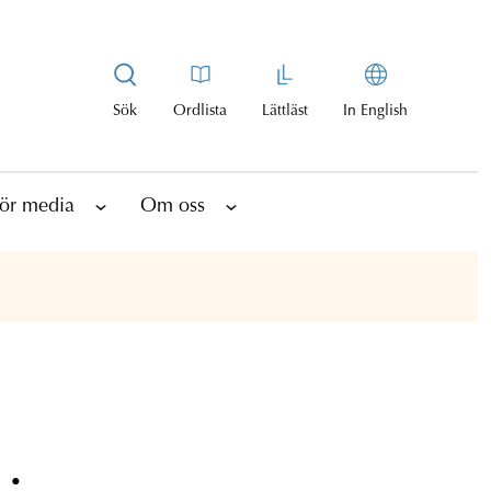
Sök
Ordlista
Lättläst
In English
ör media
Om oss