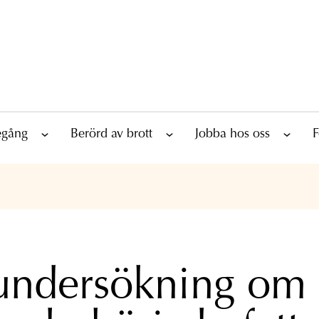
tegång
Berörd av brott
Jobba hos oss
F
undersökning om