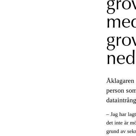
gro
med
gro
ned
Åklagaren 
person som
dataintrång
– Jag har lag
det inte är m
grund av sekr