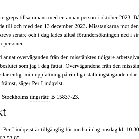
te greps tillsammans med en annan person i oktober 2023. B
ade till och med den 13 december 2023. Misstankarna mot den
revs senare och i dag lades alltså förundersökningen ned i si
a personen.
d annat överväganden från den misstänktes tidigare arbetsgiv
r beslutet som jag i dag fattat. Övervägandena från den misstän
vilar enligt min uppfattning på rimliga ställningstaganden där
s främst, säger Per Lindqvist.
 Stockholms
tingsrätt:
B 15837-23.
kt
 Per Lindqvist är tillgänglig för media i dag onsdag kl. 10.3
562 53 85.