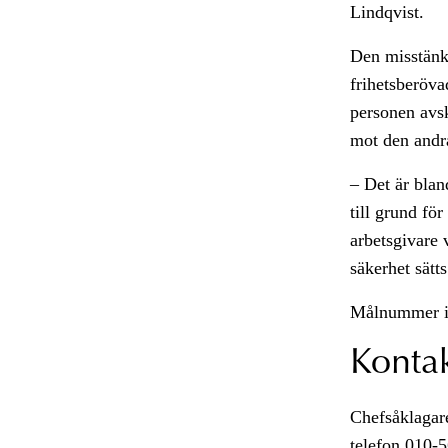
Lindqvist.
Den misstänk
frihetsberöv
personen avsk
mot den andr
– Det är blan
till grund fö
arbetsgivare 
säkerhet sätt
Målnummer i
Konta
Chefsåklagare
telefon 010-