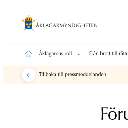
Åklagarens roll
Från brott till rät
Tillbaka till
pressmeddelanden
För