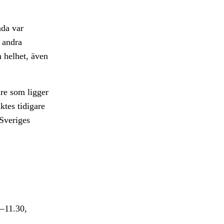
åda var
 andra
n helhet, även
are som ligger
ktes tidigare
 Sveriges
0–11.30,