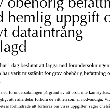
v obehörig befatt
 hemlig uppgift 
vt dataintrång
lagd
har i dag beslutat att lägga ned förundersökninge
 har varit misstänkt för grov obehörig befattning 
.
t ned förundersökningen på grund av att brott inte kan styrkas.
öjligt att i alla delar förhöra de vittnen som är nödvändiga. Vi
etess förhindrade att förhöras om vissa uppgifter, säger chefs