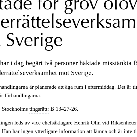
tade för grov olov
errättelseverksam
 Sverige
har i dag begärt två personer häktade misstänkta f
derrättelseverksamhet mot Sverige.
andlingarna är planerade att äga rum i eftermiddag. Det är t
för förhandlingarna.
 Stockholms
tingsrätt:
B 13427-26.
ingen leds av vice chefsåklagare Henrik Olin vid Riksenheten
 Han har ingen ytterligare information att lämna och är inte ti