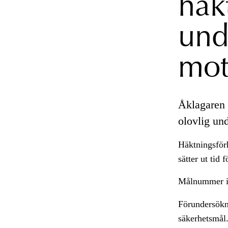
häk
und
mot
Åklagaren 
olovlig un
Häktningsförh
sätter ut tid 
Målnummer i
Förundersökn
säkerhetsmål.