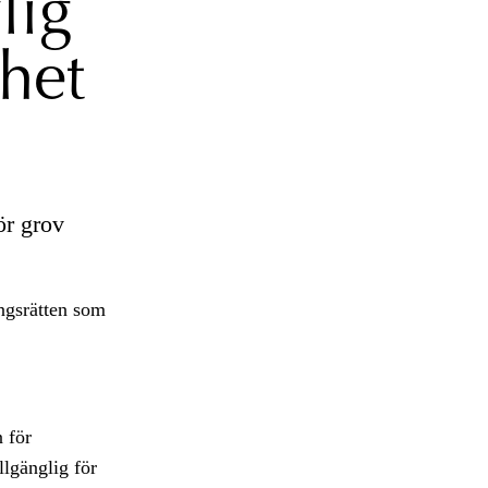
lig
het
ör grov
ingsrätten som
 för
llgänglig för