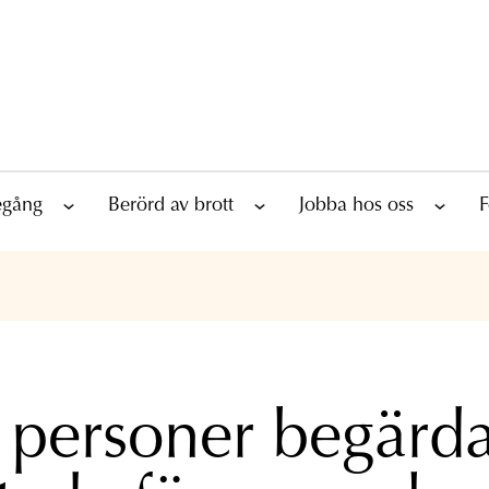
tegång
Berörd av brott
Jobba hos oss
F
 personer begärd