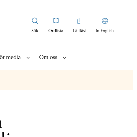
Sök
Ordlista
Lättläst
In English
ör media
Om oss
a