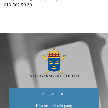
010-562 50 20
Åklagarens roll
Från brott till rättegång