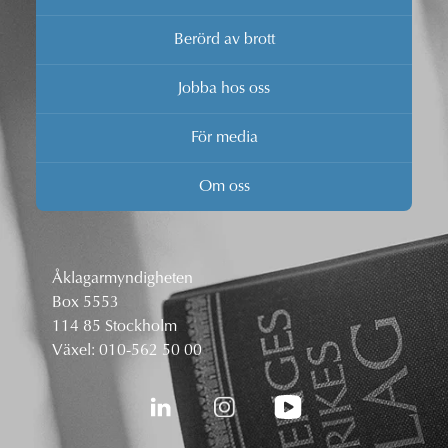
Berörd av brott
Jobba hos oss
För media
Om oss
Åklagarmyndigheten
Box 5553
114 85 Stockholm
Växel:
010-562 50 00