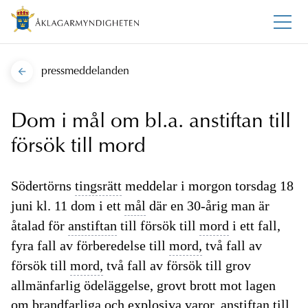
pressmeddelanden
Dom i mål om bl.a. anstiftan till
försök till mord
Södertörns
tingsrätt
meddelar i morgon torsdag 18
juni kl. 11 dom i ett
mål
där en 30-årig man är
åtalad för
anstiftan
till försök till
mord
i ett fall,
fyra fall av förberedelse till
mord,
två fall av
försök till
mord,
två fall av försök till grov
allmänfarlig ödeläggelse, grovt brott mot lagen
om brandfarliga och explosiva varor,
anstiftan
till