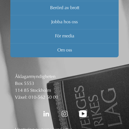
Berörd av brott
Jobba hos oss
För media
Om oss
Åklagarmyndigheten
Box 5553
114 85 Stockholm
Växel:
010-562 50 00