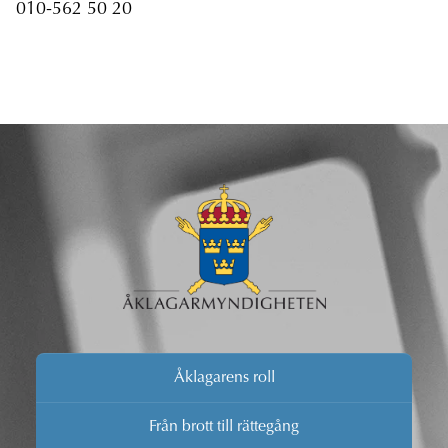
010-562 50 20
Åklagarens roll
Från brott till rättegång