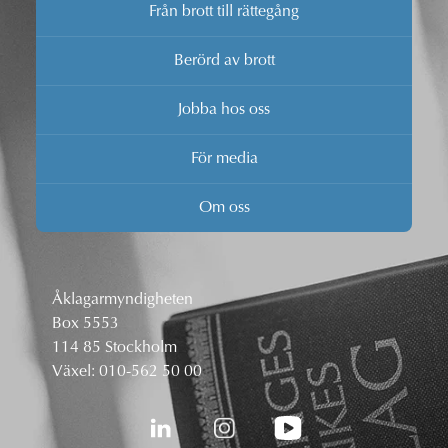
Från brott till rättegång
Berörd av brott
Jobba hos oss
För media
Om oss
Åklagarmyndigheten
Box 5553
114 85 Stockholm
Växel:
010-562 50 00