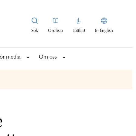
Sök
Ordlista
Lättläst
In English
ör media
Om oss
e