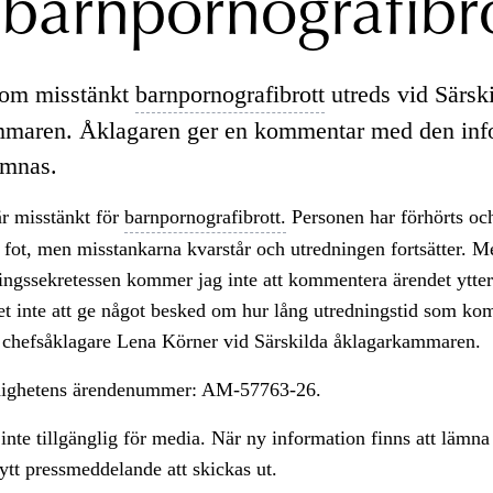
barnpornografibro
 om misstänkt
barnpornografibrott
utreds vid Särsk
mmaren. Åklagaren ger en kommentar med den inf
ämnas.
r misstänkt för
barnpornografibrott.
Personen har förhörts och
ri fot, men misstankarna kvarstår och utredningen fortsätter. M
ngssekretessen kommer jag inte att kommentera ärendet ytterl
et inte att ge något besked om hur lång utredningstid som ko
r chefsåklagare Lena Körner vid Särskilda åklagarkammaren.
ighetens ärendenummer: AM-57763-26.
inte tillgänglig för media. När ny information finns att lämna
tt pressmeddelande att skickas ut.