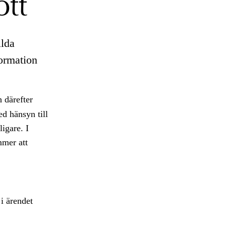
tt
ilda
ormation
 därefter
ed hänsyn till
igare. I
mmer att
 i ärendet