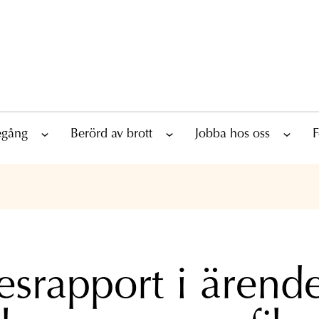
tegång
Berörd av brott
Jobba hos oss
F
esrapport i ärend