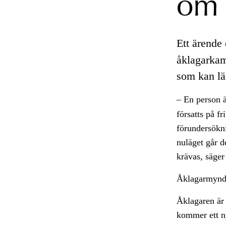
om 
Ett ärende
åklagarka
som kan l
– En person ä
försatts på f
förundersökni
nuläget går d
krävas, säge
Åklagarmynd
Åklagaren är 
kommer ett ny