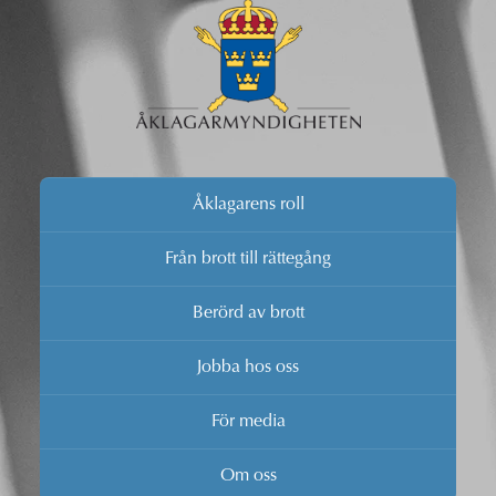
Åklagarens roll
Från brott till rättegång
Berörd av brott
Jobba hos oss
För media
Om oss