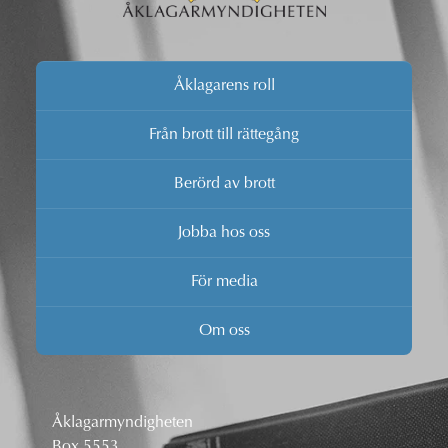
Åklagarens roll
Från brott till rättegång
Berörd av brott
Jobba hos oss
För media
Om oss
Åklagarmyndigheten
Box 5553