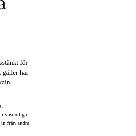
a
stänkt för
 gäller har
kain.
s.
i väsentliga
 in från andra