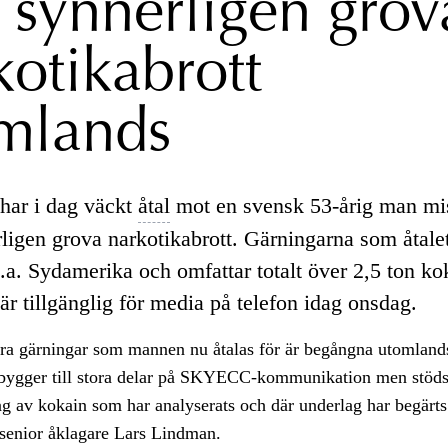
a synnerligen grov
kotikabrott
mlands
har i dag väckt
åtal
mot en svensk 53-årig man mis
ligen grova narkotikabrott. Gärningarna som åtalet
l.a. Sydamerika och omfattar totalt över 2,5 ton ko
r tillgänglig för media på telefon idag onsdag.
yra gärningar som mannen nu åtalas för är begångna utomland
bygger till stora delar på SKYECC-kommunikation men stöds 
ag av kokain som har analyserats och där underlag har begärts
 senior åklagare Lars Lindman.