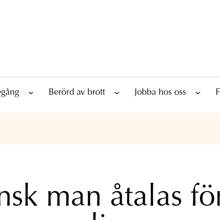
tegång
Berörd av brott
Jobba hos oss
F
nsk man åtalas fö