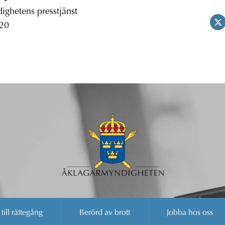
ghetens presstjänst
 20
 till rättegång
Berörd av brott
Jobba hos oss