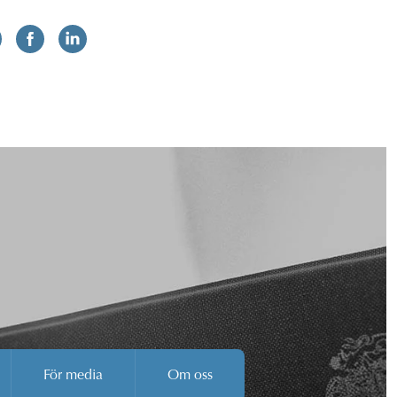
För media
Om oss