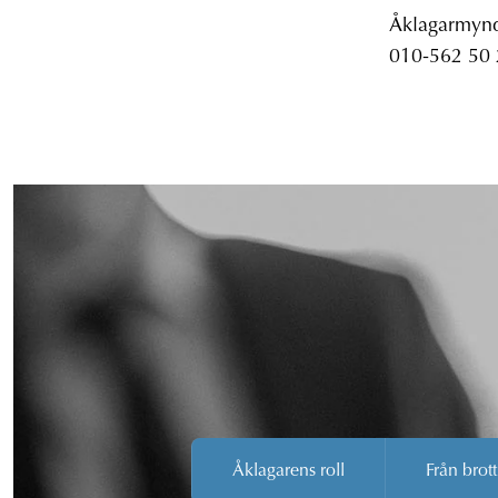
Åklagarmyndi
010-562 50
Åklagarens roll
Från brott