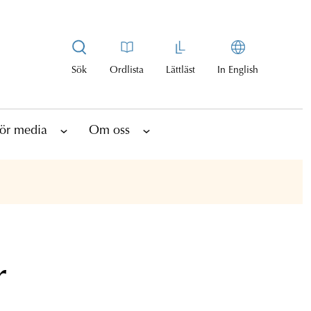
Sök
Ordlista
Lättläst
In English
ör media
Om oss
r