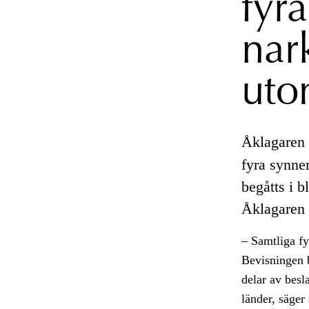
fyr
nar
uto
Åklagaren 
fyra synner
begåtts i b
Åklagaren ä
– Samtliga f
Bevisningen 
delar av besl
länder, säger