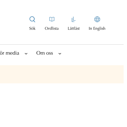
Sök
Ordlista
Lättläst
In English
ör media
Om oss