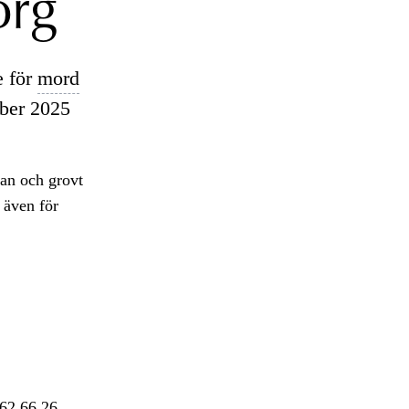
org
e för
mord
mber 2025
an och grovt
 även för
562 66 26.