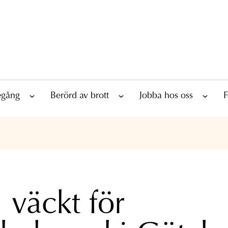
tegång
Berörd av brott
Jobba hos oss
F
 väckt för