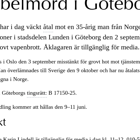
belmord i Göteb
har i dag väckt
åtal
mot en 35-årig man från Norg
soner i stadsdelen Lunden i Göteborg den 2 septe
ovt vapenbrott. Åklagaren är tillgänglig för media.
 i Oslo den 3 september misstänkt för grovt hot mot tjänstem
an överlämnades till Sverige den 9 oktober och har nu åtalats
ngna i Norge.
 Göteborgs
tingsrätt:
B 17150-25.
ling kommer att hållas den 9–11 juni.
kt
 Karin Lindell är tillgänglig för media i dag kl. 11–12, 010-