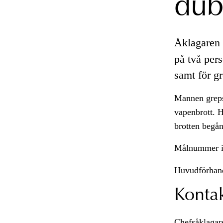
dub
Åklagaren 
på två per
samt för gr
Mannen greps
vapenbrott. H
brotten begå
Målnummer i
Huvudförhand
Konta
Chefsåklagare